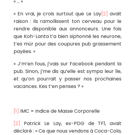
« … »
« En vrai, je crois surtout que Le Lay
[2]
avait
raison : ils ramollissent ton cerveau pour le
rendre disponible aux annonceurs. Une fois
que Koh-Lanta t’a bien siphonné les neurone,
t’es mûr pour des coupures pub grassement
payées. »
« J’m’en fous, j’vais sur Facebook pendant la
pub. Sinon, j’me dis qu’elle est sympa leur île,
et qu’on pourrait y passer nos prochaines
vacances. Kes t’en penses ? »
[1]
IMC = Indice de Masse Corporelle
[2]
Patrick Le Lay, ex-PDG de TF1, avait
déclaré : « Ce que nous vendons à Coca-Cola,