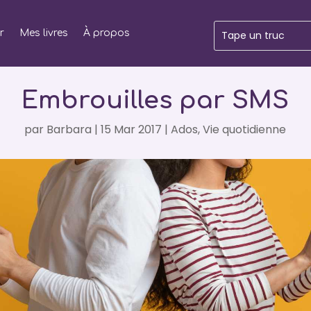
r
Mes livres
À propos
Embrouilles par SMS
par
Barbara
|
15 Mar 2017
|
Ados
,
Vie quotidienne