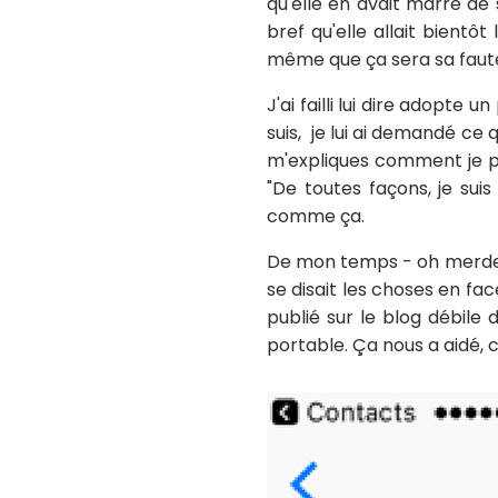
qu'elle en avait marre de s
bref qu'elle allait bientô
même que ça sera sa faute 
J'ai failli lui dire adopte 
suis, je lui ai demandé ce 
m'expliques comment je pe
"De toutes façons, je suis
comme ça.
De mon temps - oh merde
se disait les choses en fa
publié sur le blog débile
portable. Ça nous a aidé, c