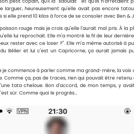
on petit copain, qu'il la "saoulait" et qu'ils n'arrêtaient 
t le larguer, heureusement qu'elle avait pas encore tato
si elle prend 10 kilos à force de se consoler avec Ben & J
un poisson rouge mais je crois qu'elle l'aurait mal pris. À la
qu'elle lui reprochait. Elle m'a montré le fil de leur derni
ux rester avec ce loser ?". Elle m'a même autorisé à pub
 du Bélier et lui c'est un Capricorne, ça aurait jamais 
 je commence à parler comme ma grand-mère, la voix c
ce. Comme ça, pas de traces, rien qui pouvait être reten
 d'une tata cheloue. Bon d'accord, de mon temps, y ava
'est sûr. Comme quoi le progrès...