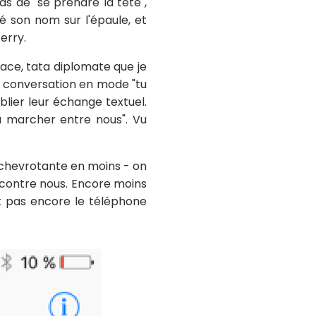
pas de "se prendre la tête",
ué son nom sur l'épaule, et
erry.
 place, tata diplomate que je
ère conversation en mode "tu
lier leur échange textuel.
pu marcher entre nous". Vu
hevrotante en moins - on
u contre nous. Encore moins
it pas encore le téléphone