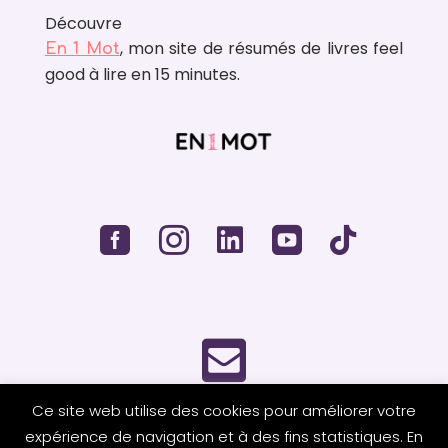
Découvre
, mon site de résumés de livres feel
En 1 Mot
good à lire en 15 minutes.






Ce site web utilise des cookies pour améliorer votre
expérience de navigation et à des fins statistiques. En